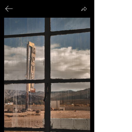
Yosuke
Kosaka
P
ixels
ROUTE
66
PORTFOLIO
Please
Click
/ Slideshow
Please
Click
/ Order
You are more than welcome to post my website URL on other
websites.
However, copying or reproducing any content of the
website is strictly prohibited.