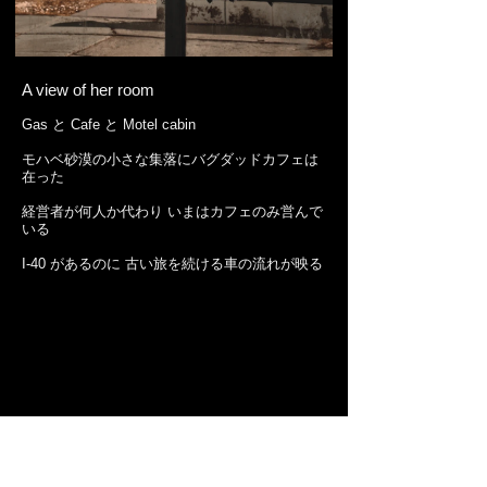
〔お知らせ〕
2025.09.01
米国VELAINSTRUMENTS社
ハンドヘルド型
LIBS金属元素分析装置
の販売を開始いたしました。
A view of her room
2025.05.15
国立天文台すばる望遠鏡（ハワイ島）
超広視野
主焦点カメラ HSC のφ600mm4分割フィルターホルダーを設
計・製作
しました。
Gas と Cafe と Motel cabin

2023.10.20
当サイトはワード
グランドサークル写真
で
モハベ砂漠の小さな集落にバグダッドカフェは
Google検索順位第1位 となりました。多数のご訪問に感謝申
在った

し上げます。
2020.05.11
『アメリカ南西部 3475 マイル ロードトリップの
経営者が何人か代わり いまはカフェのみ営んで
記し』
10日目
「寂びたハイウェイ」
公開
いる

2020.05.03
当サイトはワード
ルート66写真
で Google検索順
I-40 があるのに 古い旅を続ける車の流れが映る 
位第1位 を1年間継続しております。多数のご訪問に感謝申
この窓景は悪くない

し上げます。
2020.04.28
『Route 66』ページと ルート66と周辺のエリア
Route66, Bagdad Cafe, National Trails Hwy, 
を集めた
スライドショー
の内容を更新しました。
Newberry Springs, CA
2020.04.26
ご訪問者の多くがモバイル機器でご覧いただい
ている現状に合わせ、サイトの最適化を図りました。